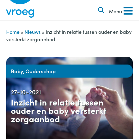
k
S
e
Menu
k
n
i
n
p
Home
»
Nieuws
»
Inzicht in relatie tussen ouder en baby
a
versterkt zorgaanbod
t
a
o
r
c
:
o
Baby, Ouderschap
n
t
27-10-2021
e
Inzicht in relatie tussen
n
ouder en baby versterkt
t
zorgaanbod