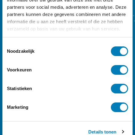
partners voor social media, adverteren en analyse. Deze
partners kunnen deze gegevens combineren met andere
informatie die u aan ze heeft verstrekt of die ze hebben
verzameld op basis van uw gebruik van hun services.
T
Noodzakelijk
o
e
s
Voorkeuren
t
e
m
Statistieken
m
i
Marketing
n
Ontdek
ons Vroeg-magazine
g
s
Vakblad Vroeg is er voor professionals die
Details tonen
s