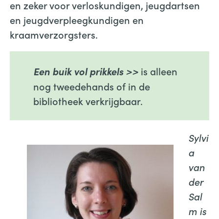
en zeker voor verloskundigen, jeugdartsen
en jeugdverpleegkundigen en
kraamverzorgsters.
is alleen
Een buik vol prikkels >>
nog tweedehands of in de
bibliotheek verkrijgbaar.
Sylvi
a
van
der
Sal
m is