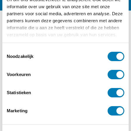
informatie over uw gebruik van onze site met onze
partners voor social media, adverteren en analyse. Deze
partners kunnen deze gegevens combineren met andere
informatie die u aan ze heeft verstrekt of die ze hebben
Ander interessant nieuws
verzameld op basis van uw gebruik van hun services.
Categorie:
Autisme, Ouderschap,
Recensies
T
Noodzakelijk
o
e
s
Voorkeuren
t
e
m
Statistieken
m
i
Marketing
n
g
s