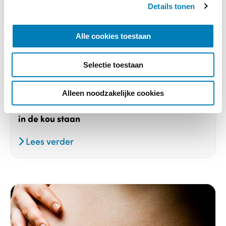
Details tonen
s
e
l
Alle cookies toestaan
e
c
Selectie toestaan
t
Recensies, Trauma / Stress
i
e
Alleen noodzakelijke cookies
14-08-2024
Laat kinderen met traumatisch verleden niet
in de kou staan
Lees verder