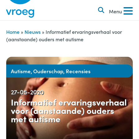
k
S
e
Menu
k
n
i
n
p
Home
»
Nieuws
»
Informatief ervaringsverhaal voor
a
(aanstaande) ouders met autisme
t
a
o
r
c
:
o
Autisme, Ouderschap, Recensies
n
t
27-05-2020
e
Informatief ervaringsverhaal
n
voor (aanstaande) ouders
t
met autisme