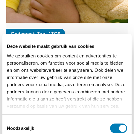
Onderzoek, Taal / TOS
31-10-2023
Deze website maakt gebruik van cookies
Taalaanbod en interactie thuis bij peuters met
We gebruiken cookies om content en advertenties te
verschillende taalniveaus
personaliseren, om functies voor social media te bieden
Lees verder
en om ons websiteverkeer te analyseren. Ook delen we
informatie over uw gebruik van onze site met onze
partners voor social media, adverteren en analyse. Deze
partners kunnen deze gegevens combineren met andere
informatie die u aan ze heeft verstrekt of die ze hebben
verzameld op basis van uw gebruik van hun services.
T
Noodzakelijk
o