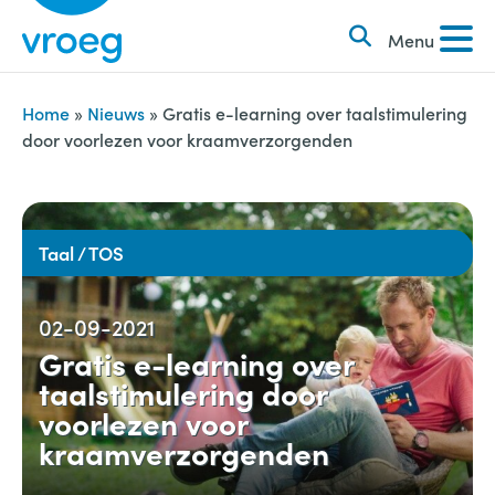
k
S
e
Menu
k
n
i
n
p
Home
»
Nieuws
»
Gratis e-learning over taalstimulering
a
door voorlezen voor kraamverzorgenden
t
a
o
r
c
:
o
Taal / TOS
n
t
02-09-2021
e
Gratis e-learning over
n
taalstimulering door
t
voorlezen voor
kraamverzorgenden