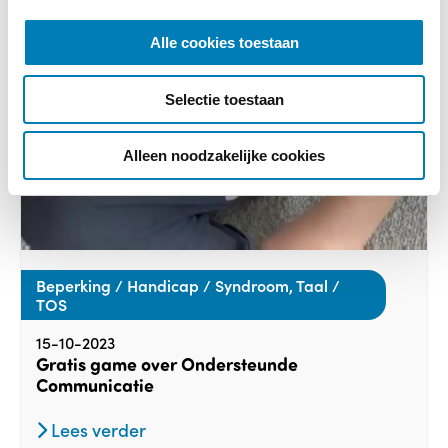
e
l
Alle cookies toestaan
e
c
Selectie toestaan
t
i
e
Alleen noodzakelijke cookies
Beperking / Handicap / Syndroom, Taal /
TOS
15-10-2023
Gratis game over Ondersteunde
Communicatie
Lees verder