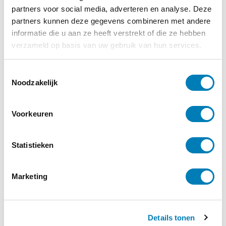
partners voor social media, adverteren en analyse. Deze
partners kunnen deze gegevens combineren met andere
informatie die u aan ze heeft verstrekt of die ze hebben
Beperking / Handicap / Syndroom
verzameld op basis van uw gebruik van hun services.
30-09-2024
Logeerpop vergroot acceptatie en begrip
T
voor een schisis
Noodzakelijk
o
e
Lees verder
s
Voorkeuren
t
e
m
Statistieken
m
i
Marketing
n
g
s
Details tonen
s