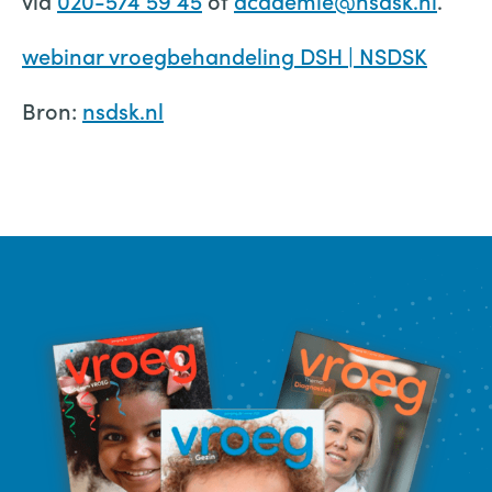
via
020-574 59 45
of
academie@nsdsk.nl
.
webinar vroegbehandeling DSH | NSDSK
Bron:
nsdsk.nl