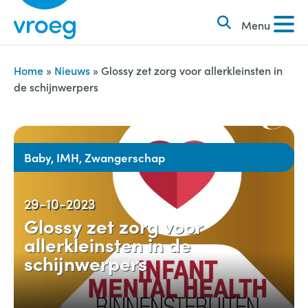
k
S
e
Menu
k
n
i
n
p
Home
»
Nieuws
»
Glossy zet zorg voor allerkleinsten in
a
de schijnwerpers
t
a
o
r
c
:
o
Baby, IMH, Zwangerschap
n
t
29-10-2023
e
Glossy zet zorg voor
n
allerkleinsten in de
t
schijnwerpers