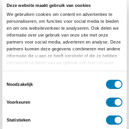
Deze website maakt gebruik van cookies
We gebruiken cookies om content en advertenties te
personaliseren, om functies voor social media te bieden
en om ons websiteverkeer te analyseren. Ook delen we
informatie over uw gebruik van onze site met onze
partners voor social media, adverteren en analyse. Deze
partners kunnen deze gegevens combineren met andere
informatie die u aan ze heeft verstrekt of die ze hebben
verzameld op basis van uw gebruik van hun services.
T
Noodzakelijk
o
e
s
Voorkeuren
t
Baby
e
21-11-2022
m
Statistieken
Babyboek over knuffelen wint 2022-editie
m