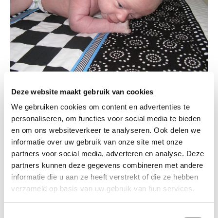
Deze website maakt gebruik van cookies
We gebruiken cookies om content en advertenties te
Beperking / Handicap / Syndroom,
personaliseren, om functies voor social media te bieden
Ontwikkeling
en om ons websiteverkeer te analyseren. Ook delen we
informatie over uw gebruik van onze site met onze
05-05-2023
partners voor social media, adverteren en analyse. Deze
Kijken naar contrastrijke plaatjes stimuleert
partners kunnen deze gegevens combineren met andere
visuele ontwikkeling baby
informatie die u aan ze heeft verstrekt of die ze hebben
Lees verder
verzameld op basis van uw gebruik van hun services.
T