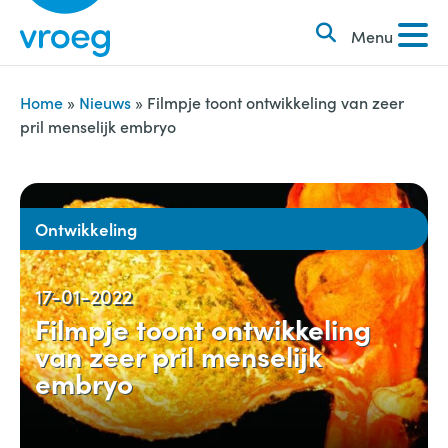
k
S
e
Menu
k
n
i
n
p
Home
»
Nieuws
»
Filmpje toont ontwikkeling van zeer
a
pril menselijk embryo
t
a
o
r
c
:
o
Ontwikkeling
n
t
17-01-2022
e
Filmpje toont ontwikkeling
n
van zeer pril menselijk
t
embryo