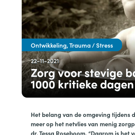
Ontwikkeling, Trauma / Stress
22-11-2021
Zorg voor stevige ba
1000 kritieke dagen
Het belang van de omgeving tijdens d
meer op het netvlies van menig zorgpro
dr. Tessa Roseboom. “
D
aarom is het 