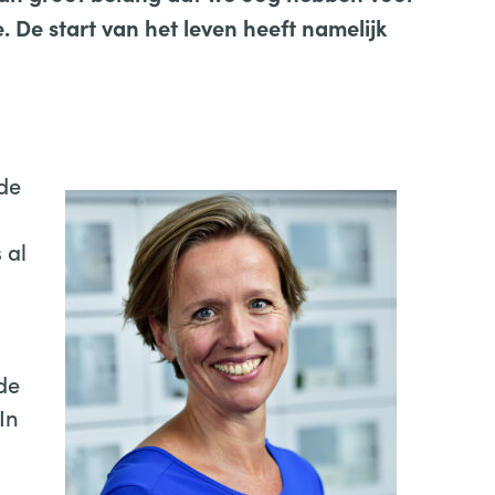
e.
De start van het leven heeft namelijk
ar >>
nde
 al
de
In