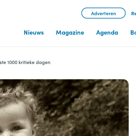
Adverteren
Re
Nieuws
Magazine
Agenda
B
rste 1000 kritieke dagen