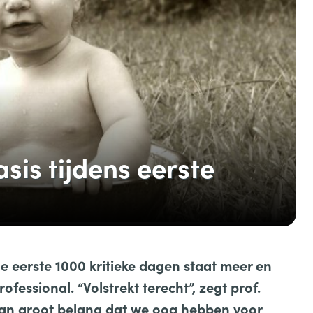
sis tijdens eerste
e eerste 1000 kritieke dagen staat meer en
fessional. “Volstrekt terecht”, zegt prof.
van groot belang dat we oog hebben voor