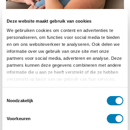
Deze website maakt gebruik van cookies
We gebruiken cookies om content en advertenties te
personaliseren, om functies voor social media te bieden
en om ons websiteverkeer te analyseren. Ook delen we
Baby
informatie over uw gebruik van onze site met onze
partners voor social media, adverteren en analyse. Deze
16-06-2024
Ziekenhuizen, omarm kangoeroezorg
partners kunnen deze gegevens combineren met andere
informatie die u aan ze heeft verstrekt of die ze hebben
Lees verder
verzameld op basis van uw gebruik van hun services.
T
Noodzakelijk
o
e
s
Voorkeuren
t
e