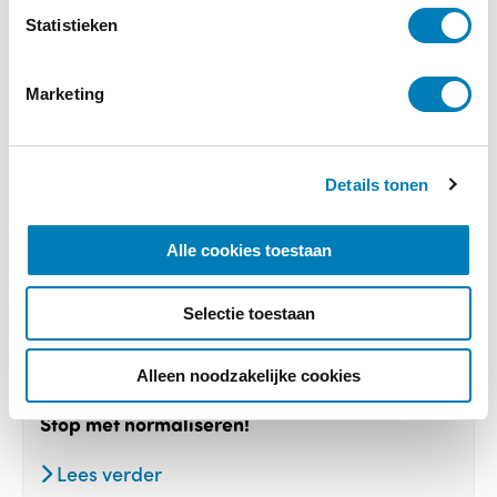
m
Statistieken
m
i
Marketing
n
g
s
Details tonen
s
e
l
Alle cookies toestaan
e
c
Selectie toestaan
t
i
Baby, Columns, Huilen, IMH
e
Alleen noodzakelijke cookies
13-09-2023
Stop met normaliseren!
Lees verder