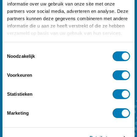
informatie over uw gebruik van onze site met onze
partners voor social media, adverteren en analyse. Deze
partners kunnen deze gegevens combineren met andere
informatie die u aan ze heeft verstrekt of die ze hebben
verzameld op basis van uw gebruik van hun services.
Ontdek
ons Vroeg-magazine
T
Noodzakelijk
Vakblad Vroeg is er voor professionals die
o
e
werken in de geboortezorg en met
s
Voorkeuren
kinderen tot zeven jaar en hun ouders.
t
Sleutelwoorden zijn preventie,
e
m
Statistieken
vroegtijdige onderkenning en vroeghulp.
m
Ons kwartaalmagazine biedt achtergrond
i
Marketing
en verdieping. Een abonnement kost €
n
59,- per jaar.
g
s