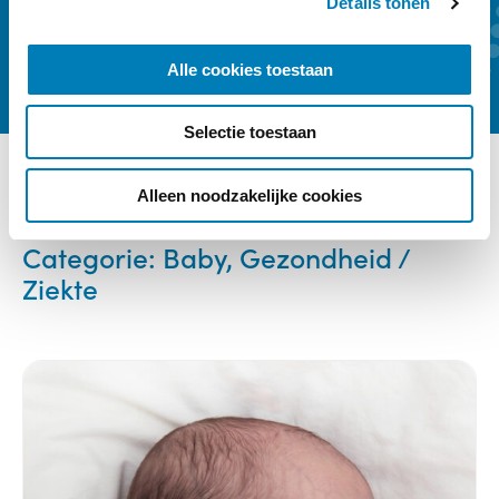
Details tonen
s
Kennismaken
Abonneren
e
l
Alle cookies toestaan
e
c
Selectie toestaan
t
i
e
Alleen noodzakelijke cookies
Ander interessant nieuws
Categorie:
Baby, Gezondheid /
Ziekte