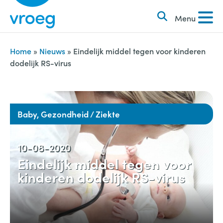
k
S
e
Menu
k
n
i
n
p
Home
»
Nieuws
»
Eindelijk middel tegen voor kinderen
a
dodelijk RS-virus
t
a
o
r
c
:
o
Baby, Gezondheid / Ziekte
n
t
10-08-2020
e
Eindelijk middel tegen voor
n
kinderen dodelijk RS-virus
t