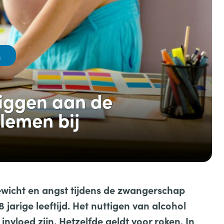
n
liggen aan de
lemen bij
ewicht en angst tijdens de zwangerschap
jarige leeftijd. Het nuttigen van alcohol
nvloed zijn. Hetzelfde geldt voor roken. In