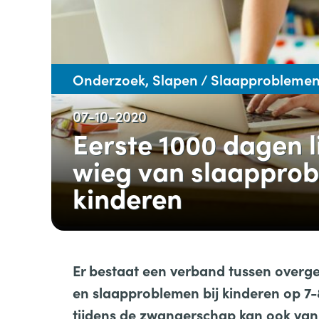
Onderzoek, Slapen / Slaapprobleme
07-10-2020
Eerste 1000 dagen 
wieg van slaapprob
kinderen
Er bestaat een verband tussen overg
en slaapproblemen bij kinderen op 7-8 
tijdens de zwangerschap kan ook van i