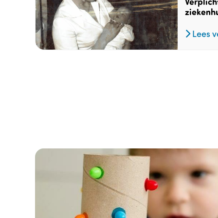
Verplich
ziekenhu
Lees v