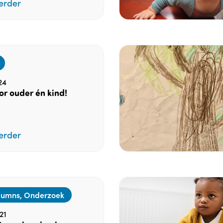
erder
24
or ouder én kind!
erder
lumns, Onderzoek
21