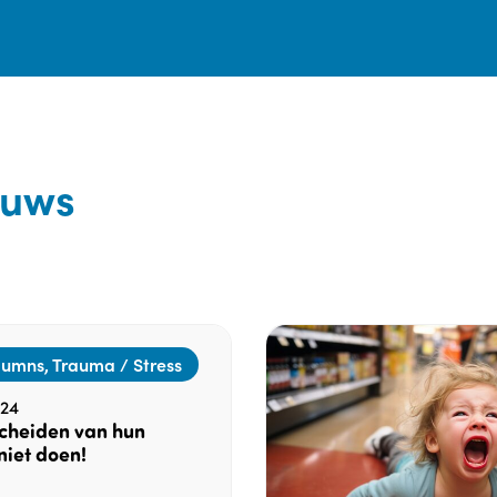
euws
lumns, Trauma / Stress
24
scheiden van hun
niet doen!