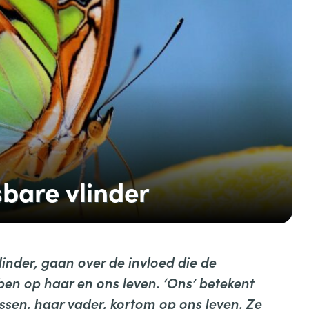
sbare vlinder
inder, gaan over de invloed die de
en op haar en ons leven. ‘Ons’ betekent
ussen, haar vader, kortom op ons leven. Ze