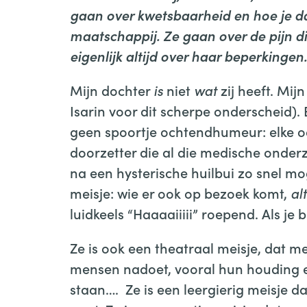
gaan over kwetsbaarheid en hoe je d
maatschappij. Ze gaan over de pijn 
eigenlijk altijd over haar beperkinge
Mijn dochter
is
niet
wat
zij heeft. Mij
Isarin voor dit scherpe onderscheid). E
geen spoortje ochtendhumeur: elke oc
doorzetter die al die medische onde
na een hysterische huilbui zo snel mog
meisje: wie er ook op bezoek komt,
alt
luidkeels “Haaaaiiiii” roepend. Als je b
Ze is ook een theatraal meisje, dat 
mensen nadoet, vooral hun houding e
staan…. Ze is een leergierig meisje da