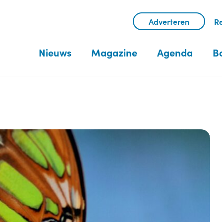
Adverteren
Re
Nieuws
Magazine
Agenda
B