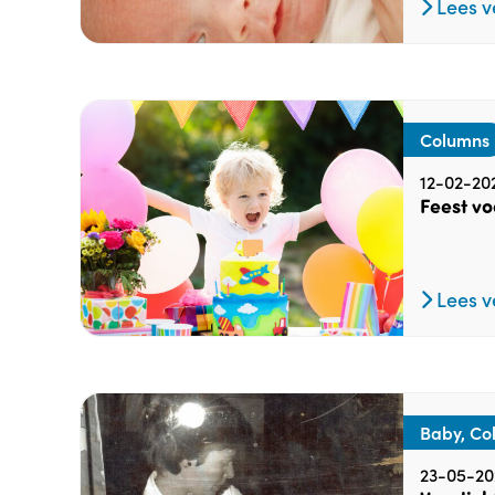
Lees v
Columns
12-02-20
Feest vo
Lees v
Baby, Co
23-05-20