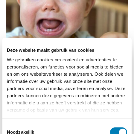
Deze website maakt gebruik van cookies
We gebruiken cookies om content en advertenties te
personaliseren, om functies voor social media te bieden
Baby, Huilen, Recensies
en om ons websiteverkeer te analyseren. Ook delen we
informatie over uw gebruik van onze site met onze
30-10-2024
partners voor social media, adverteren en analyse. Deze
Unieke handvatten voor het ondersteunen van
partners kunnen deze gegevens combineren met andere
ouders van huilbaby
informatie die u aan ze heeft verstrekt of die ze hebben
verzameld op basis van uw gebruik van hun services.
Lees verder
T
Noodzakelijk
o