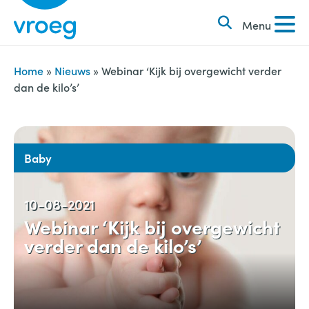
k
S
e
Menu
k
n
i
n
p
Home
»
Nieuws
»
Webinar ‘Kijk bij overgewicht verder
a
dan de kilo’s’
t
a
o
r
c
:
o
Baby
n
t
10-08-2021
e
Webinar ‘Kijk bij overgewicht
n
verder dan de kilo’s’
t