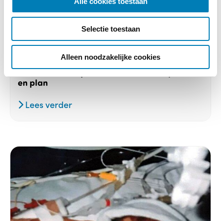
Alle cookies toestaan
e
c
Selectie toestaan
t
Baby, Huilen, Onderzoek
i
e
Alleen noodzakelijke cookies
22-03-2023
Ouders huilbaby’s willen medische expertise
en plan
Lees verder