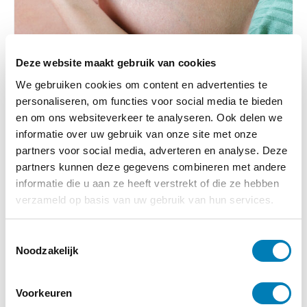
Deze website maakt gebruik van cookies
We gebruiken cookies om content en advertenties te
Baby, Onderzoek, Zwangerschap
personaliseren, om functies voor social media te bieden
en om ons websiteverkeer te analyseren. Ook delen we
08-02-2024
informatie over uw gebruik van onze site met onze
Nieuwe meting spoort problemen met de
partners voor social media, adverteren en analyse. Deze
moederkoek op
partners kunnen deze gegevens combineren met andere
Lees verder
informatie die u aan ze heeft verstrekt of die ze hebben
verzameld op basis van uw gebruik van hun services.
T
Noodzakelijk
o
e
s
Voorkeuren
t