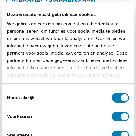
Categorie:
Zwangerschap
Deze website maakt gebruik van cookies
We gebruiken cookies om content en advertenties te
personaliseren, om functies voor social media te bieden
en om ons websiteverkeer te analyseren. Ook delen we
informatie over uw gebruik van onze site met onze
partners voor social media, adverteren en analyse. Deze
partners kunnen deze gegevens combineren met andere
informatie die u aan ze heeft verstrekt of die ze hebben
verzameld op basis van uw gebruik van hun services.
T
Noodzakelijk
o
e
s
Voorkeuren
t
e
m
Statistieken