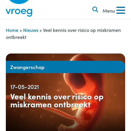
k
S
e
Menu
k
n
i
n
p
Home
»
Nieuws
»
Veel kennis over risico op miskramen
a
ontbreekt
t
a
o
r
c
:
o
Zwangerschap
n
t
17-05-2021
e
Veel kennis over risico op
n
miskramen ontbreekt
t