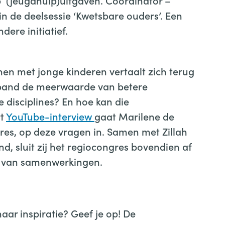
p (jeugdhulp)uitgaven. Coördinator –
n de deelsessie ‘Kwetsbare ouders’. Een
dere initiatief.
en met jonge kinderen vertaalt zich terug
erband de meerwaarde van betere
 disciplines? En hoe kan die
rt
YouTube-interview
gaat Marilene de
res, op deze vragen in. Samen met Zillah
, sluit zij het regiocongres bovendien af
n van samenwerkingen.
ar inspiratie? Geef je op! De