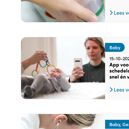
Lees v
Baby
15-10-20
App voo
schedela
snel én 
Lees v
Baby, Ge