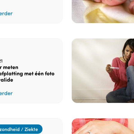
erder
21
r meten
fplatting met één foto
valide
erder
zondheid / Ziekte