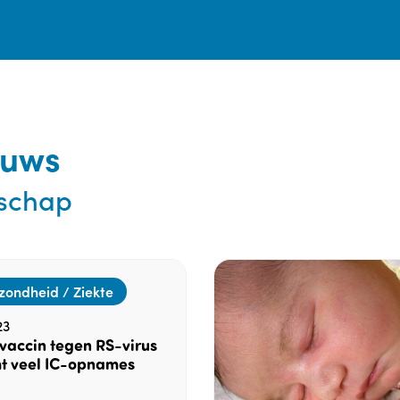
euws
schap
zondheid / Ziekte
23
vaccin tegen RS-virus
t veel IC-opnames