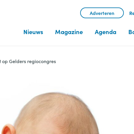
Adverteren
Re
Nieuws
Magazine
Agenda
B
it op Gelders regiocongres