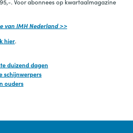
€ 95,-. Voor abonnees op kwartaalmagazine
te van IMH Nederland >>
.
ik hier
ste duizend dagen
e schijnwerpers
an ouders