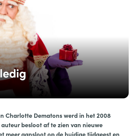
ledig
an Charlotte Dematons werd in het 2008
auteur besloot af te zien van nieuwe
et meer aansloot op de huidige tijdgeest en