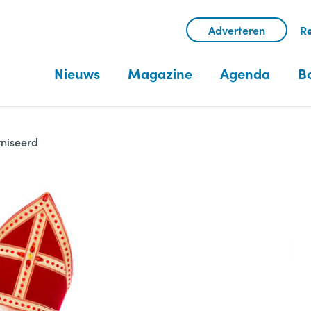
Adverteren
Re
Nieuws
Magazine
Agenda
B
rniseerd