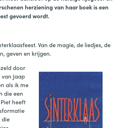
erschenen herziening van haar boek is een
eest gevoerd wordt.
nterklaasfeest. Van de magie, de liedjes, de
, geven en krijgen.
ezeld door
k van Jaap
en als ik me
en die een
 Piet heeft
sformatie
 die
sies