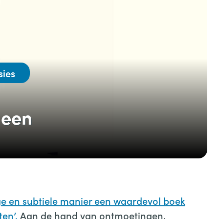
sies
 een
ige en subtiele manier een waardevol boek
en’.
Aan de hand van ontmoetingen,