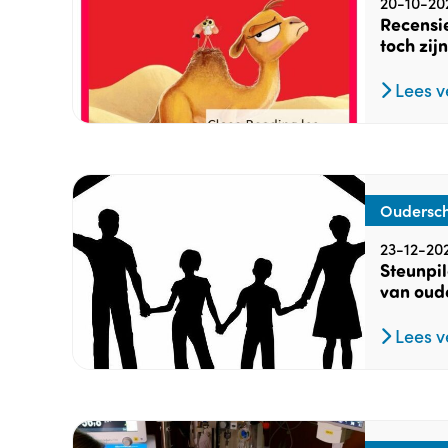
20-10-20
Recensie
toch zij
Lees v
Oudersch
23-12-20
Steunpi
van oud
Lees v