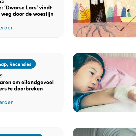
25
: ‘Dwarse Lars’ vindt
n weg door de woestijn
erder
ap, Recensies
21
laren om eilandgevoel
ers te doorbreken
erder