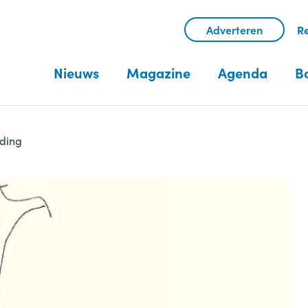
Adverteren
Re
Nieuws
Magazine
Agenda
B
uding