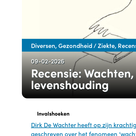
Diversen, Gezondheid / Ziekte, Recen
09-02-2026
Recensie: Wachten,
levenshouding
Invalshoeken
Dirk De Wachter heeft op zijn kracht
geschreven over het fenomeen ‘wacht