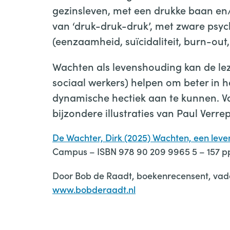
gezinsleven, met een drukke baan en/o
van ‘druk-druk-druk’, met zware psy
(eenzaamheid, suïcidaliteit, burn-out
Wachten als levenshouding kan de lez
sociaal werkers) helpen om beter in 
dynamische hectiek aan te kunnen. 
bijzondere illustraties van Paul Verrep
De Wachter, Dirk (2025) Wachten, een lev
Campus – ISBN 978 90 209 9965 5 – 157 pp
Door Bob de Raadt, boekenrecensent, vade
www.bobderaadt.nl