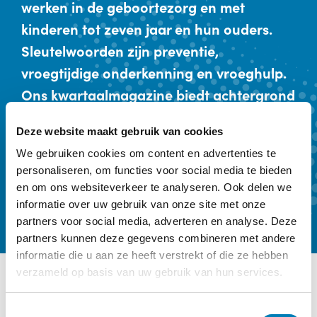
werken in de geboortezorg en met
kinderen tot zeven jaar en hun ouders.
Sleutelwoorden zijn preventie,
vroegtijdige onderkenning en vroeghulp.
Ons kwartaalmagazine biedt achtergrond
en verdieping. Een abonnement kost €
Deze website maakt gebruik van cookies
59,- per jaar.
We gebruiken cookies om content en advertenties te
personaliseren, om functies voor social media te bieden
Kennismaken
Abonneren
en om ons websiteverkeer te analyseren. Ook delen we
informatie over uw gebruik van onze site met onze
partners voor social media, adverteren en analyse. Deze
partners kunnen deze gegevens combineren met andere
informatie die u aan ze heeft verstrekt of die ze hebben
verzameld op basis van uw gebruik van hun services.
Ander interessant nieuws
T