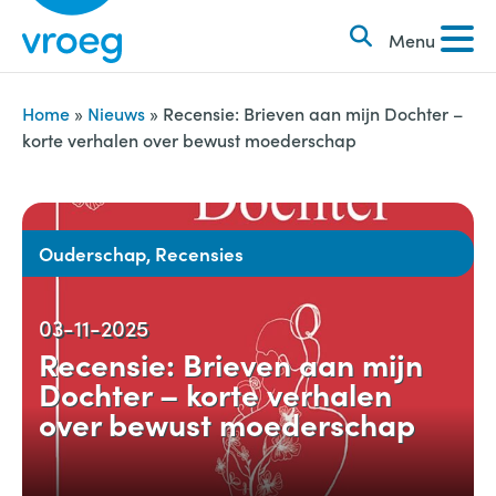
k
S
e
Menu
k
n
i
n
p
Home
»
Nieuws
»
Recensie: Brieven aan mijn Dochter –
a
korte verhalen over bewust moederschap
t
a
o
r
c
:
o
Ouderschap, Recensies
n
t
03-11-2025
e
Recensie: Brieven aan mijn
n
Dochter – korte verhalen
t
over bewust moederschap