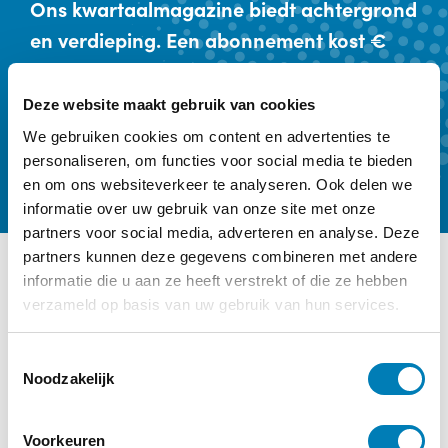
Ons kwartaalmagazine biedt achtergrond
en verdieping. Een abonnement kost €
59,- per jaar.
Deze website maakt gebruik van cookies
Kennismaken
Abonneren
We gebruiken cookies om content en advertenties te
personaliseren, om functies voor social media te bieden
en om ons websiteverkeer te analyseren. Ook delen we
informatie over uw gebruik van onze site met onze
partners voor social media, adverteren en analyse. Deze
partners kunnen deze gegevens combineren met andere
informatie die u aan ze heeft verstrekt of die ze hebben
Ander interessant nieuws
verzameld op basis van uw gebruik van hun services.
Categorie:
Geen categorie
T
Noodzakelijk
o
e
s
Voorkeuren