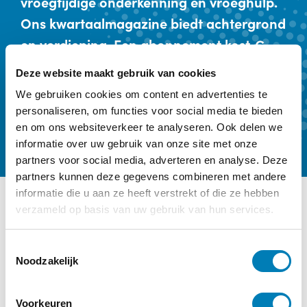
vroegtijdige onderkenning en vroeghulp.
Ons kwartaalmagazine biedt achtergrond
en verdieping. Een abonnement kost €
59,- per jaar.
Deze website maakt gebruik van cookies
We gebruiken cookies om content en advertenties te
Kennismaken
Abonneren
personaliseren, om functies voor social media te bieden
en om ons websiteverkeer te analyseren. Ook delen we
informatie over uw gebruik van onze site met onze
partners voor social media, adverteren en analyse. Deze
partners kunnen deze gegevens combineren met andere
informatie die u aan ze heeft verstrekt of die ze hebben
verzameld op basis van uw gebruik van hun services.
Ander interessant nieuws
Categorie:
Geen categorie
T
Noodzakelijk
o
e
s
Voorkeuren