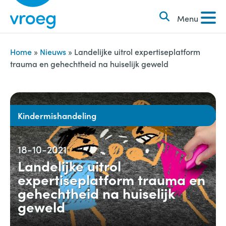
k
S
e
Menu
k
n
i
n
p
Home
»
Nieuws
»
Landelijke uitrol expertiseplatform
a
trauma en gehechtheid na huiselijk geweld
t
a
o
r
c
:
o
Kindermishandeling
n
t
18-10-2021
e
Landelijke uitrol
n
expertiseplatform trauma en
t
gehechtheid na huiselijk
geweld