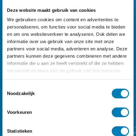
Deze website maakt gebruik van cookies
We gebruiken cookies om content en advertenties te
personaliseren, om functies voor social media te bieden
en om ons websiteverkeer te analyseren. Ook delen we
informatie over uw gebruik van onze site met onze
partners voor social media, adverteren en analyse. Deze
partners kunnen deze gegevens combineren met andere
informatie die u aan ze heeft verstrekt of die ze hebben
Ontdek
ons Vroeg-magazine
verzameld op basis van uw gebruik van hun services.
Vakblad Vroeg is er voor professionals die
T
werken in de geboortezorg en met
Noodzakelijk
o
e
kinderen tot zeven jaar en hun ouders.
s
Sleutelwoorden zijn preventie,
Voorkeuren
t
vroegtijdige onderkenning en vroeghulp.
e
Ons kwartaalmagazine biedt achtergrond
m
Statistieken