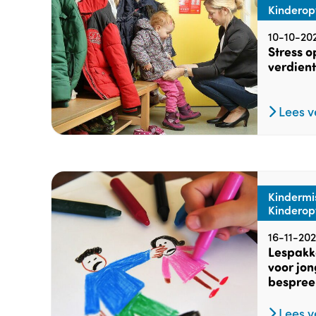
Kinderop
10-10-20
Stress o
verdien
Lees v
Kindermi
Kindero
16-11-20
Lespakk
voor jon
bespree
Lees v