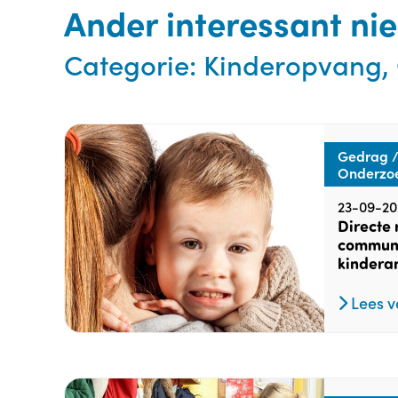
Ander interessant ni
Categorie:
Kinderopvang,
Gedrag /
Onderzo
23-09-20
Directe 
communi
kindera
Lees v