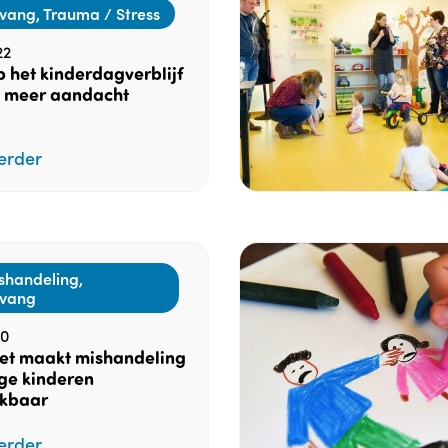
vang, Trauma / Stress
22
p het kinderdagverblijf
t meer aandacht
erder
shandeling,
pvang
20
et maakt mishandeling
ge kinderen
kbaar
erder