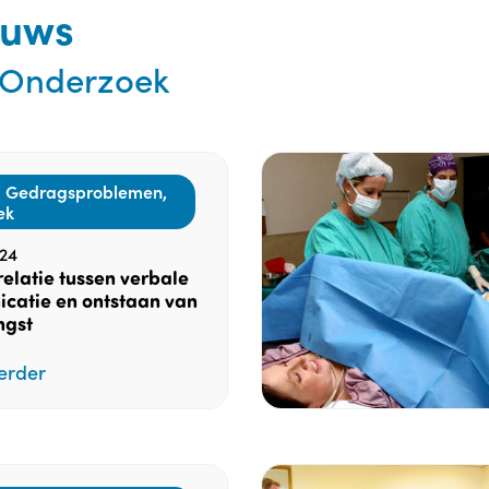
euws
 Onderzoek
 Gedragsproblemen,
ek
24
relatie tussen verbale
catie en ontstaan van
ngst
erder