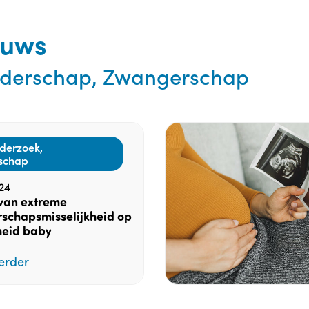
euws
derschap, Zwangerschap
derzoek,
schap
24
 van extreme
schapsmisselijkheid op
eid baby
erder