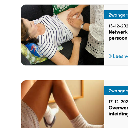
Zwanger
13-12-202
Netwerk
persoon
Lees v
Zwanger
17-12-20
Overweeg
inleidin