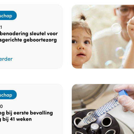
schap
1
benadering sleutel voor
sgerichte geboortezorg
erder
schap
20
 bij eerste bevalling
g bij 41 weken