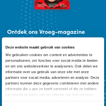
Ontdek
ons Vroeg-magazine
Vakblad Vroeg is er voor professionals die
Deze website maakt gebruik van cookies
werken in de geboortezorg en met
We gebruiken cookies om content en advertenties te
kinderen tot zeven jaar en hun ouders.
personaliseren, om functies voor social media te bieden
Sleutelwoorden zijn preventie,
en om ons websiteverkeer te analyseren. Ook delen we
vroegtijdige onderkenning en vroeghulp.
informatie over uw gebruik van onze site met onze
partners voor social media, adverteren en analyse. Deze
Ons kwartaalmagazine biedt achtergrond
partners kunnen deze gegevens combineren met andere
en verdieping. Een abonnement kost €
informatie die u aan ze heeft verstrekt of die ze hebben
59,- per jaar.
verzameld op basis van uw gebruik van hun services.