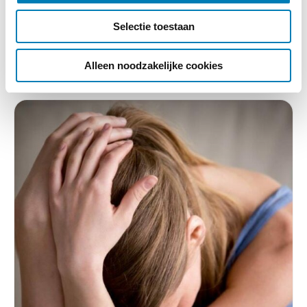
groeiachterstand ongeboren baby
c
Selectie toestaan
t
Lees verder
i
e
Alleen noodzakelijke cookies