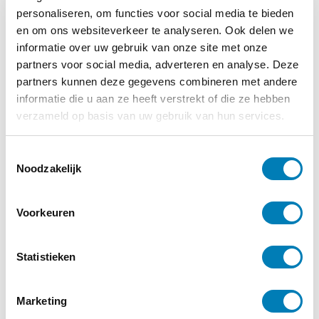
personaliseren, om functies voor social media te bieden
Meer informatie
en om ons websiteverkeer te analyseren. Ook delen we
informatie over uw gebruik van onze site met onze
partners voor social media, adverteren en analyse. Deze
partners kunnen deze gegevens combineren met andere
informatie die u aan ze heeft verstrekt of die ze hebben
verzameld op basis van uw gebruik van hun services.
T
Noodzakelijk
o
e
s
Voorkeuren
t
e
Webinar ‘BEER – als de ontwikkeling
m
Statistieken
van een kind niet vanzelf gaat’
m
i
Marketing
14-09-2026
Startdatum:
n