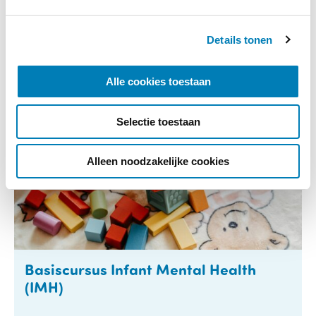
g
Online, via Zoom webinars
Locatie:
s
Details tonen
s
Meer informatie
e
l
Alle cookies toestaan
e
c
Selectie toestaan
t
i
e
Alleen noodzakelijke cookies
Basiscursus Infant Mental Health
(IMH)