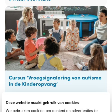
Cursus ‘Vroegsignalering van autisme
in de Kinderopvang’
14-09-2026
Startdatum:
Online (via Zoom) en op
Locatie:
Deze website maakt gebruik van cookies
locatie in De Bilt
We gebruiken cookies om content en advertenties te