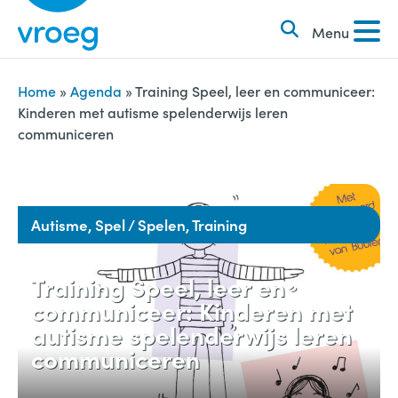
k
S
e
Menu
k
n
i
n
p
Home
»
Agenda
»
Training Speel, leer en communiceer:
a
Kinderen met autisme spelenderwijs leren
t
communiceren
a
o
r
c
:
o
n
Autisme, Spel / Spelen, Training
t
e
Training Speel, leer en
n
communiceer: Kinderen met
autisme spelenderwijs leren
t
communiceren