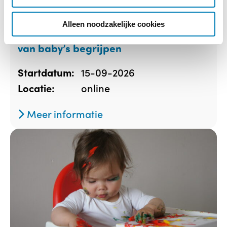
i
e
Alleen noodzakelijke cookies
Meer dan woorden. De universele taal
van baby’s begrijpen
15-09-2026
Startdatum:
online
Locatie:
Meer informatie