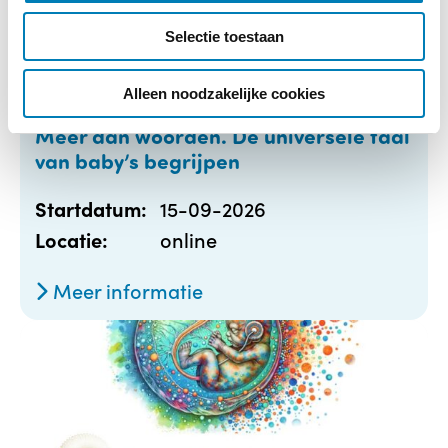
c
Selectie toestaan
t
i
e
Alleen noodzakelijke cookies
Meer dan woorden. De universele taal
van baby’s begrijpen
15-09-2026
Startdatum:
online
Locatie:
Meer informatie