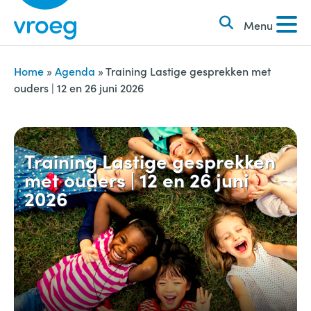
k
S
e
Menu
k
n
i
n
p
Home
»
Agenda
»
Training Lastige gesprekken met
a
ouders | 12 en 26 juni 2026
t
a
o
r
c
:
o
Training Lastige gesprekken
met ouders | 12 en 26 juni
n
2026
t
e
n
t