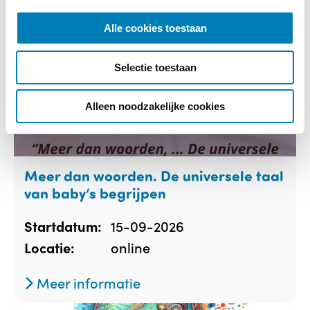
e
l
Alle cookies toestaan
e
c
Selectie toestaan
t
i
e
Alleen noodzakelijke cookies
Meer dan woorden. De universele taal
van baby’s begrijpen
15-09-2026
Startdatum:
online
Locatie:
Meer informatie