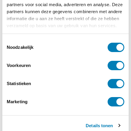
partners voor social media, adverteren en analyse. Deze
partners kunnen deze gegevens combineren met andere
informatie die u aan ze heeft verstrekt of die ze hebben
verzameld op basis van uw gebruik van hun services.
T
Noodzakelijk
o
e
s
Voorkeuren
Basiscursus Infant Mental Health
t
(IMH)
e
m
Statistieken
15-09-2026
Startdatum:
m
Aristo Amsterdam
Locatie:
i
Marketing
n
Meer informatie
g
s
Details tonen
s