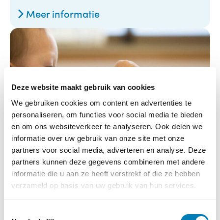
Meer informatie
Deze website maakt gebruik van cookies
We gebruiken cookies om content en advertenties te
personaliseren, om functies voor social media te bieden
en om ons websiteverkeer te analyseren. Ook delen we
informatie over uw gebruik van onze site met onze
partners voor social media, adverteren en analyse. Deze
partners kunnen deze gegevens combineren met andere
Webinar ‘BEER – als de ontwikkeling
informatie die u aan ze heeft verstrekt of die ze hebben
van een kind niet vanzelf gaat’
verzameld op basis van uw gebruik van hun services.
14-09-2026
Startdatum:
T
Online, via Zoom webinars
Locatie: