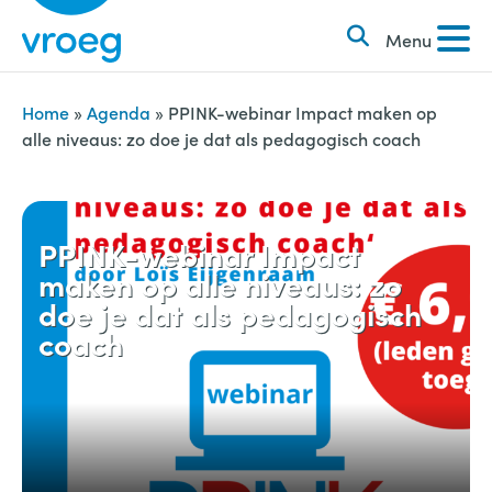
k
S
e
Menu
k
n
i
n
p
Home
»
Agenda
»
PPINK-webinar Impact maken op
a
alle niveaus: zo doe je dat als pedagogisch coach
t
a
o
r
c
:
o
PPINK-webinar Impact
maken op alle niveaus: zo
n
doe je dat als pedagogisch
t
coach
e
n
t