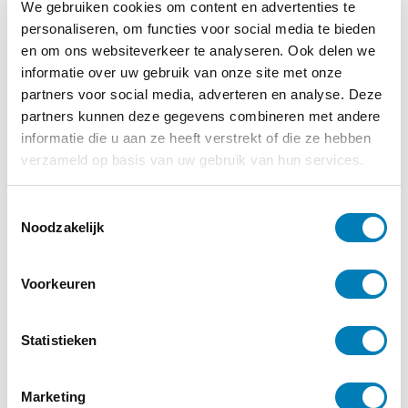
14-09-2026
Startdatum:
We gebruiken cookies om content en advertenties te
personaliseren, om functies voor social media te bieden
Online, via Zoom webinars
Locatie:
en om ons websiteverkeer te analyseren. Ook delen we
informatie over uw gebruik van onze site met onze
Meer informatie
partners voor social media, adverteren en analyse. Deze
partners kunnen deze gegevens combineren met andere
informatie die u aan ze heeft verstrekt of die ze hebben
verzameld op basis van uw gebruik van hun services.
T
Noodzakelijk
o
e
s
Voorkeuren
t
e
m
Statistieken
m
Basiscursus Infant Mental Health
i
(IMH)
Marketing
n