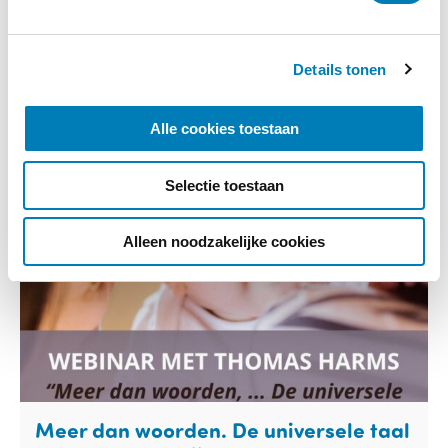
g
15-09-2026
Startdatum:
s
Aristo Amsterdam
Locatie:
Details tonen
s
e
Meer informatie
l
Alle cookies toestaan
e
c
Selectie toestaan
t
i
e
Alleen noodzakelijke cookies
Meer dan woorden. De universele taal