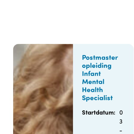
Postmaster
opleiding
Infant
Mental
Health
Specialist
0
Startdatum:
3
-