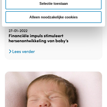
Selectie toestaan
t
i
e
Alleen noodzakelijke cookies
Baby
27-01-2022
Financiële impuls stimuleert
hersenontwikkeling van baby’s
Lees verder