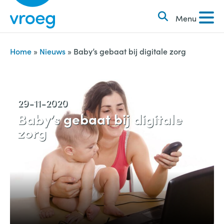
k
S
e
Menu
k
n
i
n
p
Home
»
Nieuws
»
Baby’s gebaat bij digitale zorg
a
t
a
o
r
c
29-11-2020
:
o
Baby’s gebaat bij digitale
n
zorg
t
e
n
t