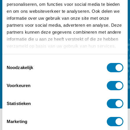
personaliseren, om functies voor social media te bieden
werken in de geboortezorg en met
en om ons websiteverkeer te analyseren. Ook delen we
kinderen tot zeven jaar en hun ouders.
informatie over uw gebruik van onze site met onze
Sleutelwoorden zijn preventie,
partners voor social media, adverteren en analyse. Deze
partners kunnen deze gegevens combineren met andere
vroegtijdige onderkenning en vroeghulp.
informatie die u aan ze heeft verstrekt of die ze hebben
Ons kwartaalmagazine biedt achtergrond
verzameld op basis van uw gebruik van hun services.
en verdieping. Een abonnement kost €
59,- per jaar.
T
Noodzakelijk
o
e
Kennismaken
Abonneren
s
Voorkeuren
t
e
m
Statistieken
m
i
Marketing
n
Ander interessant nieuws