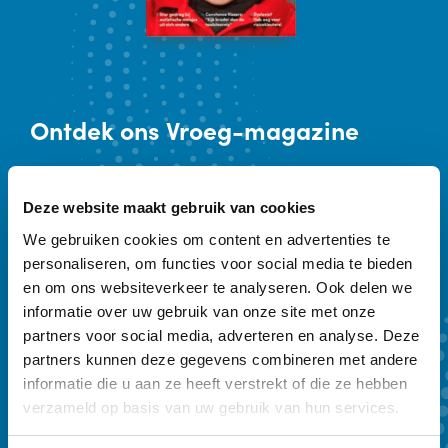
Ontdek
ons Vroeg-magazine
Vakblad Vroeg is er voor professionals die
werken in de geboortezorg en met
Deze website maakt gebruik van cookies
kinderen tot zeven jaar en hun ouders.
We gebruiken cookies om content en advertenties te
personaliseren, om functies voor social media te bieden
Sleutelwoorden zijn preventie,
en om ons websiteverkeer te analyseren. Ook delen we
vroegtijdige onderkenning en vroeghulp.
informatie over uw gebruik van onze site met onze
Ons kwartaalmagazine biedt achtergrond
partners voor social media, adverteren en analyse. Deze
partners kunnen deze gegevens combineren met andere
en verdieping. Een abonnement kost €
informatie die u aan ze heeft verstrekt of die ze hebben
59,- per jaar.
verzameld op basis van uw gebruik van hun services.