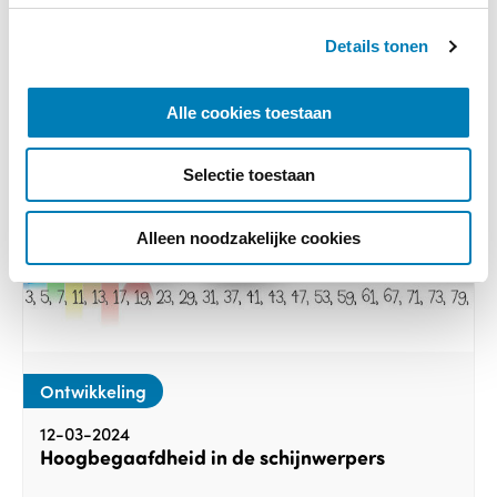
s
Details tonen
s
e
l
Alle cookies toestaan
e
c
Selectie toestaan
t
i
e
Alleen noodzakelijke cookies
Ontwikkeling
12-03-2024
Hoogbegaafdheid in de schijnwerpers