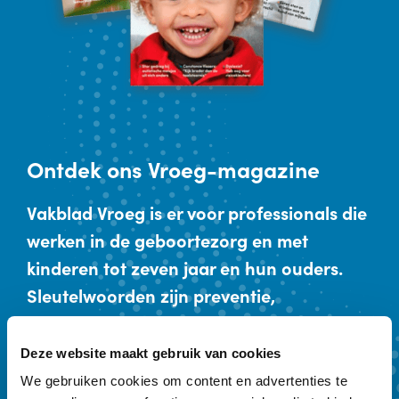
Ontdek
ons Vroeg-magazine
Vakblad Vroeg is er voor professionals die
werken in de geboortezorg en met
kinderen tot zeven jaar en hun ouders.
Sleutelwoorden zijn preventie,
vroegtijdige onderkenning en vroeghulp.
Ons kwartaalmagazine biedt achtergrond
Deze website maakt gebruik van cookies
en verdieping. Een abonnement kost €
We gebruiken cookies om content en advertenties te