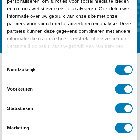
59,- per jaar.
personaliseren, om functies voor social media te bieden
en om ons websiteverkeer te analyseren. Ook delen we
informatie over uw gebruik van onze site met onze
Kennismaken
Abonneren
partners voor social media, adverteren en analyse. Deze
partners kunnen deze gegevens combineren met andere
informatie die u aan ze heeft verstrekt of die ze hebben
verzameld op basis van uw gebruik van hun services.
T
Noodzakelijk
o
Ander interessant nieuws
e
Categorie:
Gezondheid / Ziekte,
s
Voorkeuren
t
Ontwikkeling
e
m
Statistieken
m
i
Marketing
n
g