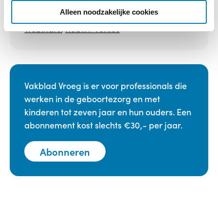
e
Alleen noodzakelijke cookies
Categorieën:
Emoties
,
Opgenomen
webinars
,
Rouw / Verlies
Vakblad Vroeg is er voor professionals die
werken in de geboortezorg en met
kinderen tot zeven jaar en hun ouders. Een
abonnement kost slechts €30,- per jaar.
Abonneren