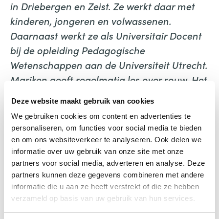
in Driebergen en Zeist. Ze werkt daar met
kinderen, jongeren en volwassenen.
Daarnaast werkt ze als Universitair Docent
bij de opleiding Pedagogische
Wetenschappen aan de Universiteit Utrecht.
Mariken geeft regelmatig les over rouw, Het
doel van haar werk is complexe of
Deze website maakt gebruik van cookies
uitgestelde rouw te voorkomen en gezinnen
We gebruiken cookies om content en advertenties te
te helpen zich na overlijden verder te
personaliseren, om functies voor social media te bieden
ontwikkelen.
en om ons websiteverkeer te analyseren. Ook delen we
informatie over uw gebruik van onze site met onze
is schrijver en regisseur. In
Suzan Hilhorst
partners voor social media, adverteren en analyse. Deze
partners kunnen deze gegevens combineren met andere
2017 schreef zij het autobiografische
informatie die u aan ze heeft verstrekt of die ze hebben
verhaal Sara en Liv, over de ziekte en het
verzameld op basis van uw gebruik van hun services.
overlijden van haar twee dochtertjes. Het is