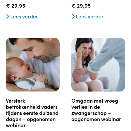
€
29,95
€
29,95
Lees verder
Lees verder
versterk
omgaan met vroeg
betrokkenheid vaders
verlies in de
tijdens eerste duizend
zwangerschap –
dagen – opgenomen
opgenomen webinar
webinar