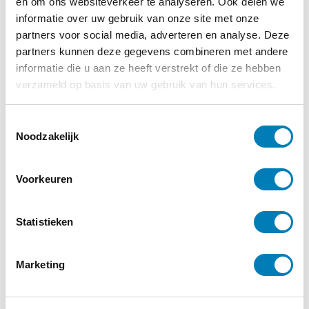
en om ons websiteverkeer te analyseren. Ook delen we
informatie over uw gebruik van onze site met onze
€
29,95
€
35,00
partners voor social media, adverteren en analyse. Deze
Lees verder
Lees verder
partners kunnen deze gegevens combineren met andere
informatie die u aan ze heeft verstrekt of die ze hebben
verzameld op basis van uw gebruik van hun services.
T
Noodzakelijk
o
e
s
Voorkeuren
t
e
m
Statistieken
m
effectief inspelen op
autisme signaleren op
i
druk én sloom gedrag
peuterleeftijd-
Marketing
n
– webinar
webinar
g
s