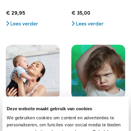
€
29,95
€
35,00
Lees verder
Lees verder
heb oog voor nieuwe
omgaan met trauma
Deze website maakt gebruik van cookies
identiteitsbeleving na
bij peuters en kleuters
We gebruiken cookies om content en advertenties te
bevalling –
– opgenomen
opgenomen webinar
personaliseren, om functies voor social media te bieden
webinar