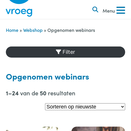
k
S
e
Menu
k
n
i
n
p
Home
»
Webshop
»
Opgenomen webinars
a
t
a
o
Filter
r
c
:
o
n
Opgenomen webinars
t
e
van de
resultaten
1–24
50
n
t