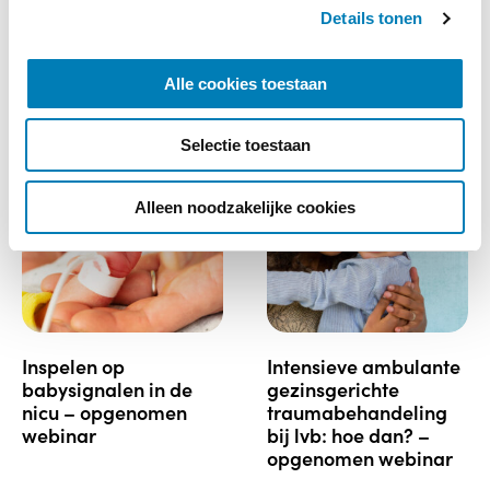
€
35,00
€
35,00
Details tonen
s
e
Lees verder
Lees verder
l
Alle cookies toestaan
e
c
Selectie toestaan
t
i
e
Alleen noodzakelijke cookies
inspelen op
intensieve ambulante
babysignalen in de
gezinsgerichte
nicu – opgenomen
traumabehandeling
webinar
bij lvb: hoe dan? –
opgenomen webinar