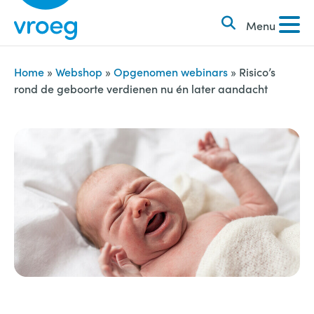
k
S
e
Menu
k
n
i
n
p
Home
»
Webshop
»
Opgenomen webinars
»
Risico’s
a
rond de geboorte verdienen nu én later aandacht
t
a
o
r
c
:
o
n
t
e
n
t