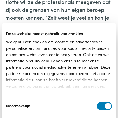
slotte wil ze de professionals meegeven dat
zij ook de grenzen van hun eigen beroep
moeten kennen. “Zelf weet je veel en kan je
ook veel, maar het is ook goed om te wijzen
op adequate voorlichting en op andere
Deze website maakt gebruik van cookies
verzorgers of hulpverleners. Samen komen
We gebruiken cookies om content en advertenties te
we verder!”
personaliseren, om functies voor social media te bieden
en om ons websiteverkeer te analyseren. Ook delen we
informatie over uw gebruik van onze site met onze
partners voor social media, adverteren en analyse. Deze
Deelnameprijs: 29,95
partners kunnen deze gegevens combineren met andere
Organisatie: IMH Nederland en Vakblad
informatie die u aan ze heeft verstrekt of die ze hebben
Vroeg
verzameld op basis van uw gebruik van hun services.
Ja ik wil dit webinar terug kijken >>
T
Noodzakelijk
o
Let op: Dit betreft een opgenomen webinar.
e