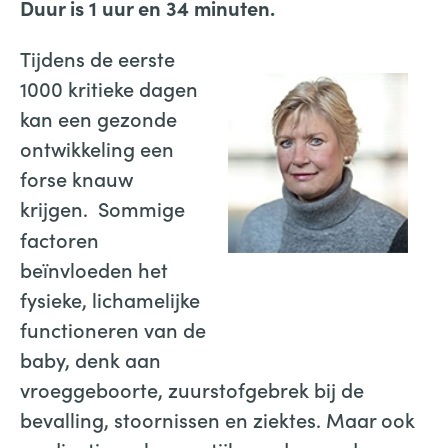
Duur is 1 uur en 34 minuten.
Tijdens de eerste
1000 kritieke dagen
kan een gezonde
ontwikkeling een
forse knauw
krijgen.
Sommige
factoren
beïnvloeden het
Prof. dr. Anneloes van
Baar, GZ psycholoog, is
fysieke, lichamelijke
Hoofdopleider Gz
functioneren van de
Psycholoog K&J aan de
Universiteit Utrecht.
baby, denk aan
vroeggeboorte, zuurstofgebrek bij de
bevalling, stoornissen en ziektes. Maar ook