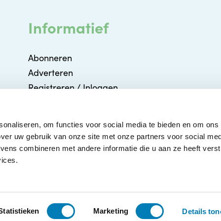
Informatief
Abonneren
Adverteren
Registreren / Inloggen
Partners
Agenda
sonaliseren, om functies voor social media te bieden en om ons
Contact
ver uw gebruik van onze site met onze partners voor social med
ens combineren met andere informatie die u aan ze heeft verstr
ices.
Volg ons:
emene voorwaarden
|
Privacyverklaring
Statistieken
Marketing
Details to