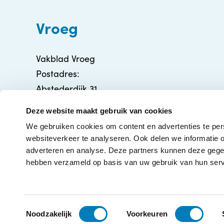
Vroeg
Vakblad Vroeg
Postadres:
Abstederdijk 31
3582 BA Utrecht
Deze website maakt gebruik van cookies
info@vakbladvroeg.nl
We gebruiken cookies om content en advertenties te per
KVK: 71316426
websiteverkeer te analyseren. Ook delen we informatie o
adverteren en analyse. Deze partners kunnen deze gegev
hebben verzameld op basis van uw gebruik van hun serv
T
©2026 Vakblad Vroeg
|
Alg
Noodzakelijk
Voorkeuren
o