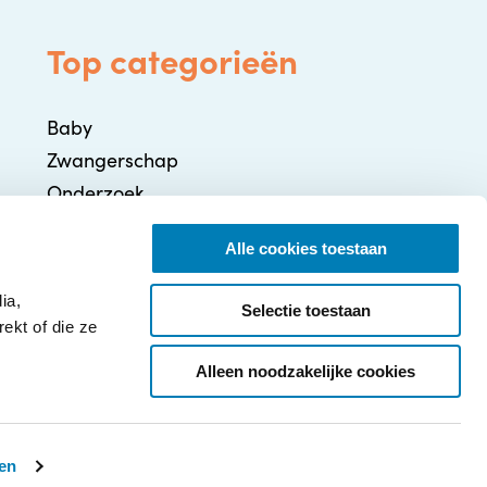
Top categorieën
Baby
Zwangerschap
Onderzoek
Gezondheid / Ziekte
Alle cookies toestaan
Ontwikkeling
Ouderschap
ia,
Selectie toestaan
ekt of die ze
Alleen noodzakelijke cookies
nen