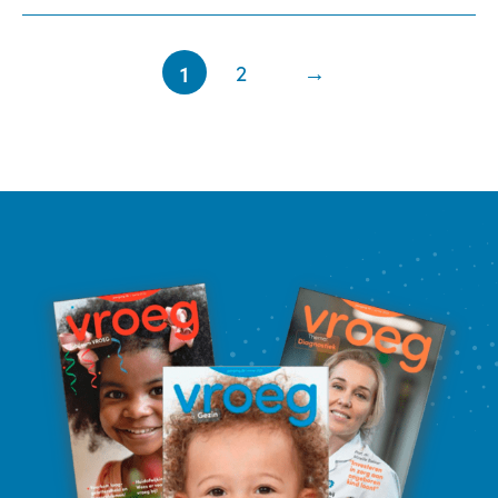
1
2
→