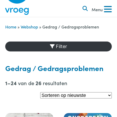
k
S
e
Menu
k
n
i
n
p
Home
»
Webshop
»
Gedrag / Gedragsproblemen
a
t
a
o
Filter
r
c
:
o
n
Gedrag / Gedragsproblemen
t
e
van de
resultaten
1–24
26
n
t