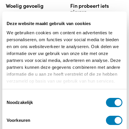
woelig gevoelig
fin probeert iets
nieuws
Deze website maakt gebruik van cookies
€
24,95
€
17,50
We gebruiken cookies om content en advertenties te
Lees verder
Lees verder
personaliseren, om functies voor social media te bieden
en om ons websiteverkeer te analyseren. Ook delen we
informatie over uw gebruik van onze site met onze
partners voor social media, adverteren en analyse. Deze
partners kunnen deze gegevens combineren met andere
informatie die u aan ze heeft verstrekt of die ze hebben
verzameld op basis van uw gebruik van hun services.
T
Noodzakelijk
o
e
s
opvallende kinderen
neurospeciale
Voorkeuren
t
in de kinderopvang –
kinderen begrijpen en