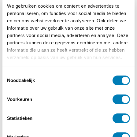
We gebruiken cookies om content en advertenties te
personaliseren, om functies voor social media te bieden
en om ons websiteverkeer te analyseren. Ook delen we
informatie over uw gebruik van onze site met onze
partners voor social media, adverteren en analyse. Deze
partners kunnen deze gegevens combineren met andere
informatie die u aan ze heeft verstrekt of die ze hebben
verzameld op basis van uw gebruik van hun services.
T
Noodzakelijk
o
e
Geen categorie
s
Voorkeuren
18-10-2022
t
NCJ lanceert peiling over financiële
e
gezondheid van gezinnen
m
Statistieken
m
Lees verder
i