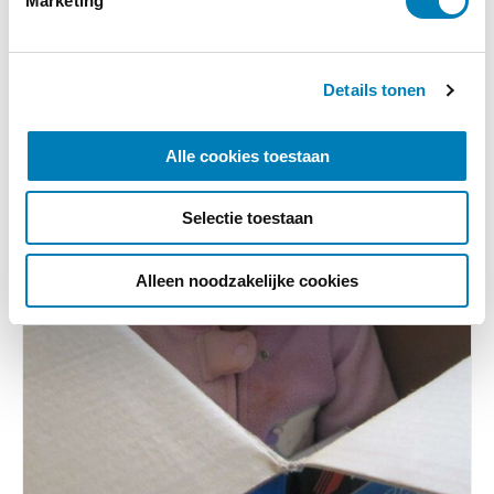
Marketing
n
g
s
Details tonen
s
e
l
Alle cookies toestaan
e
c
Selectie toestaan
t
i
e
Alleen noodzakelijke cookies