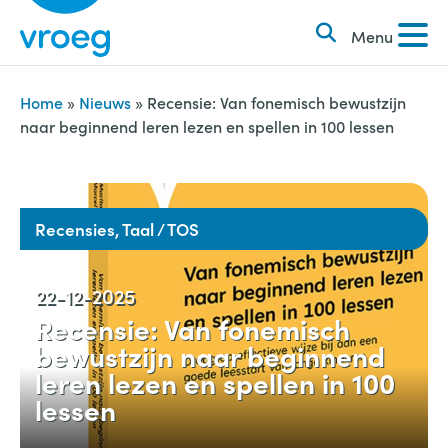
k
S
e
Menu
k
n
i
n
p
Home
»
Nieuws
»
Recensie: Van fonemisch bewustzijn
a
naar beginnend leren lezen en spellen in 100 lessen
t
a
o
r
c
:
o
Recensies, Taal / TOS
n
t
22-12-2025
e
Recensie: Van fonemisch
n
bewustzijn naar beginnend
t
leren lezen en spellen in 100
lessen