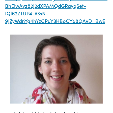
BhEiwAyz82J2dXPAMQdGRqyqSet-
IQl62ZTUP4-V3sN-
9JZyWdnYg4hYzCPuY3HBoCY58QAvD_BwE