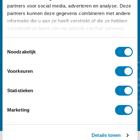
partners voor social media, adverteren en analyse. Deze
Vakblad Vroeg is er voor professionals die
partners kunnen deze gegevens combineren met andere
werken in de geboortezorg en met
informatie die u aan ze heeft verstrekt of die ze hebben
verzameld op basis van uw gebruik van hun services.
kinderen tot zeven jaar en hun ouders.
Sleutelwoorden zijn preventie,
T
vroegtijdige onderkenning en vroeghulp.
Noodzakelijk
o
Ons kwartaalmagazine biedt achtergrond
e
s
en verdieping. Een abonnement kost €
Voorkeuren
t
59,- per jaar.
e
m
Statistieken
Kennismaken
Abonneren
m
i
Marketing
n
g
s
Details tonen
s