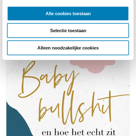
e
l
Ander interessant nieuws
Alle cookies toestaan
e
Categorie:
Recensies, Taal / TOS
c
Selectie toestaan
t
i
e
Alleen noodzakelijke cookies