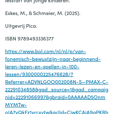
lesstart van jonge kinderen.
Eskes, M., & Schmeier, M. (2025).
Uitgevrij Pica.
ISBN 9789493336377
https://www.bol.com/nl/nl/p/van-
fonemisch-bewustzijn-naar-beginnend-
leren-lezen-en-spellen-in-100-
lessen/9300000225476628/?
Referrer=ADVNLGOO002008N-S—PMAX-C-
22291034858&gad_source=1&gad_campaig
nid=22291066997&gbraid=0AAAAAD5Onm
MYMTw-
oIA7yQkFz1yrcxvtw&gclid=CjwKCAiA9aPKBh