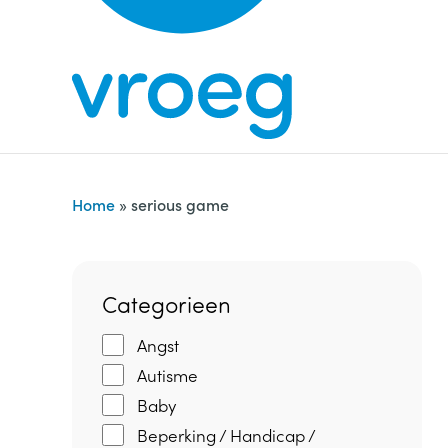
S
k
k
e
i
n
p
n
t
a
o
a
c
r
Home
»
serious game
o
:
n
t
Categorieen
e
n
Angst
t
Autisme
Baby
Beperking / Handicap /