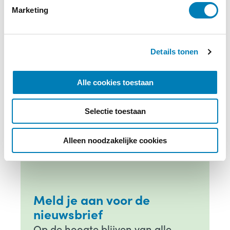
i
Marketing
n
g
s
Details tonen
s
e
l
Alle cookies toestaan
e
c
Selectie toestaan
t
i
e
Alleen noodzakelijke cookies
Meld je aan voor de
nieuwsbrief
Op de hoogte blijven van alle