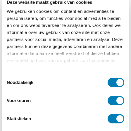
Deze website maakt gebruik van cookies
We gebruiken cookies om content en advertenties te
personaliseren, om functies voor social media te bieden
en om ons websiteverkeer te analyseren. Ook delen we
informatie over uw gebruik van onze site met onze
partners voor social media, adverteren en analyse. Deze
Baby
partners kunnen deze gegevens combineren met andere
informatie die u aan ze heeft verstrekt of die ze hebben
verzameld op basis van uw gebruik van hun services.
05-06-2020
Minder overprikkelde baby’s door beperken
kraambezoek
T
Noodzakelijk
o
e
Lees verder
s
Voorkeuren
t
e
m
Statistieken
m