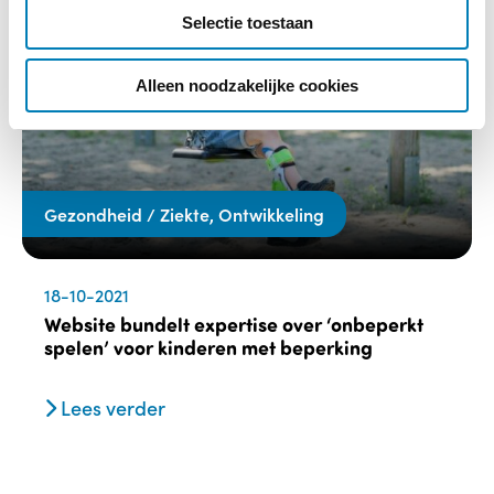
c
Selectie toestaan
t
i
e
Alleen noodzakelijke cookies
Gezondheid / Ziekte, Ontwikkeling
18-10-2021
Website bundelt expertise over ‘onbeperkt
spelen’ voor kinderen met beperking
Lees verder