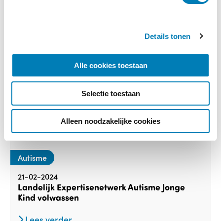
n
g
s
Details tonen
s
e
l
Alle cookies toestaan
e
c
Selectie toestaan
t
i
e
Alleen noodzakelijke cookies
Autisme
21-02-2024
Landelijk Expertisenetwerk Autisme Jonge
Kind volwassen
Lees verder