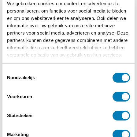
We gebruiken cookies om content en advertenties te
personaliseren, om functies voor social media te bieden
en om ons websiteverkeer te analyseren. Ook delen we
informatie over uw gebruik van onze site met onze
partners voor social media, adverteren en analyse. Deze
partners kunnen deze gegevens combineren met andere
Autisme, Onderzoek
informatie die u aan ze heeft verstrekt of die ze hebben
06-03-2024
verzameld op basis van uw gebruik van hun services.
Autisme vergroot risico op obesitas bij jonge
kinderen
T
Noodzakelijk
o
Lees verder
e
s
Voorkeuren
t
e
m
Statistieken
m
i
Marketing