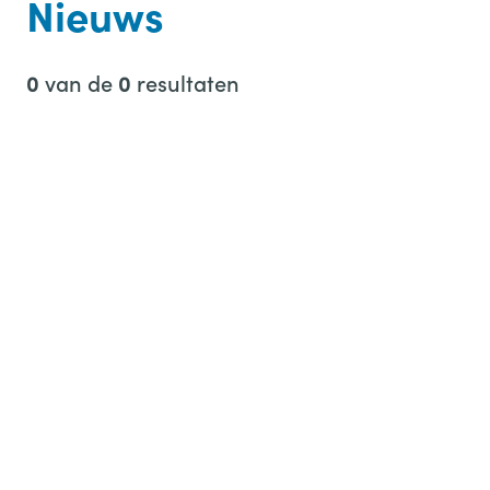
Nieuws
n
n
van de
resultaten
0
0
a
a
r
: