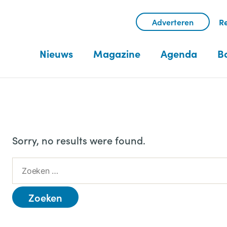
Adverteren
Re
Nieuws
Magazine
Agenda
B
Sorry, no results were found.
Z
o
e
k
e