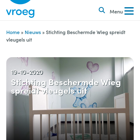
k
S
e
Menu
k
n
i
n
p
Home
»
Nieuws
»
Stichting Beschermde Wieg spreidt
a
vleugels uit
t
a
o
r
c
:
o
19-10-2020
n
Stichting Beschermde Wieg
spreidt vleugels uit
t
e
n
t