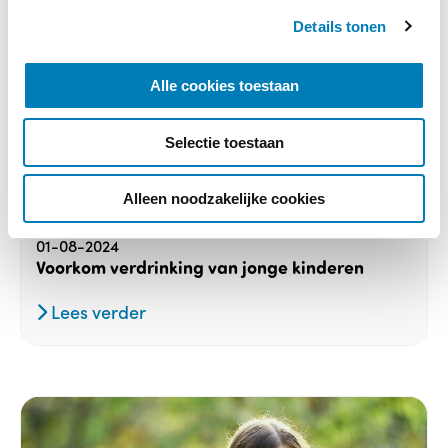
s
Details tonen
s
e
l
Alle cookies toestaan
e
c
Selectie toestaan
t
i
e
Alleen noodzakelijke cookies
Geen categorie
01-08-2024
Voorkom verdrinking van jonge kinderen
Lees verder